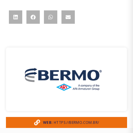
WEB:
HTTPS://BERMO.COM.BR/