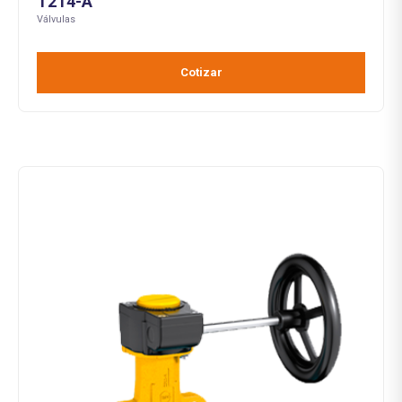
T214-A
Válvulas
Cotizar