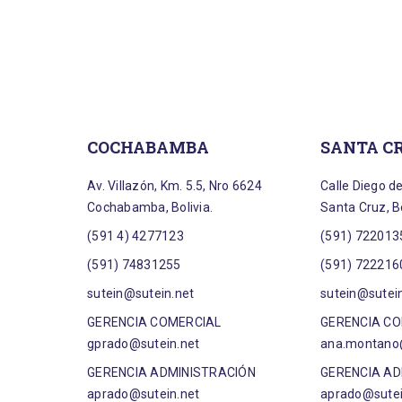
COCHABAMBA
SANTA C
Av. Villazón, Km. 5.5, Nro 6624
Calle Diego d
Cochabamba, Bolivia.
Santa Cruz, Bo
(591 4) 4277123
(591) 722013
(591) 74831255
(591) 722216
sutein@sutein.net
sutein@sutei
GERENCIA COMERCIAL
GERENCIA C
gprado@sutein.net
ana.montano@
GERENCIA ADMINISTRACIÓN
GERENCIA AD
aprado@sutein.net
aprado@sutei