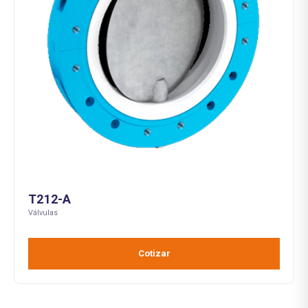
T212-A
Válvulas
Cotizar