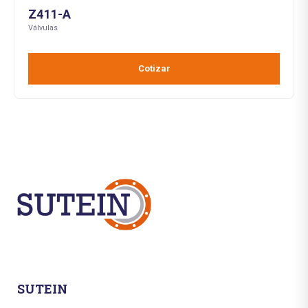
Z411-A
Válvulas
Cotizar
SUTEIN