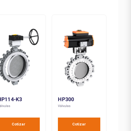
HP114-K3
HP300
álvulas
Válvulas
Cotizar
Cotizar