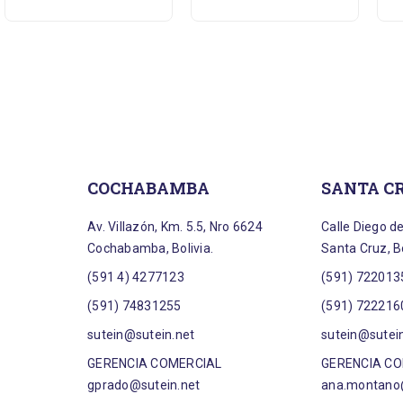
COCHABAMBA
SANTA C
Av. Villazón, Km. 5.5, Nro 6624
Calle Diego d
Cochabamba, Bolivia.
Santa Cruz, Bo
(591 4) 4277123
(591) 722013
(591) 74831255
(591) 722216
sutein@sutein.net
sutein@sutei
GERENCIA COMERCIAL
GERENCIA C
gprado@sutein.net
ana.montano@