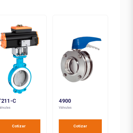
T211-C
4900
álvulas
Válvulas
Cotizar
Cotizar