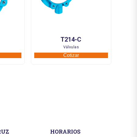
T214-C
Válvulas
Cotizar
RUZ
HORARIOS